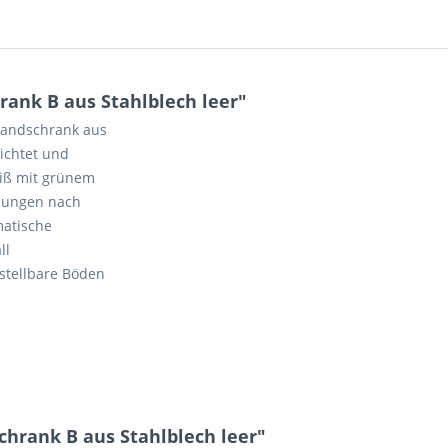
ank B aus Stahlblech leer"
bandschrank aus
ichtet und
eiß mit grünem
llungen nach
matische
ll
rstellbare Böden
hrank B aus Stahlblech leer"