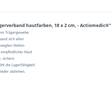
erverband hautfarben, 18 x 2 cm, - Actiomedic®"
chem Trägergewebe
asst sich allen
ewegten Stellen
t empfindlicher Haut
, sichere
ht die Lagerfähigkeit
wieder abziehen.