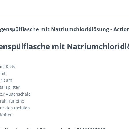
genspülflasche mit Natriumchloridlösung - Actio
enspülflasche mit Natriumchloridl
mit 0,9%
mit
-4 zum
llsplitter,
ter Augenschale
rahl für eine
für den mobilen
Koffer.