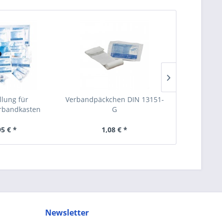
llung für
Verbandpäckchen DIN 13151-
Verbandpäck
rbandkasten
G
T MINI
95 € *
1,08 € *
0,
Newsletter