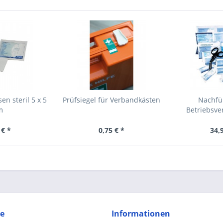
n steril 5 x 5
Prüfsiegel für Verbandkästen
Nachfü
m
Betriebsve
DEDEK
 € *
0,75 € *
34,
ce
Informationen