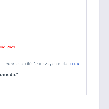
indliches
mehr Erste-Hilfe für die Augen? Klicke
H I E R
iomedic"